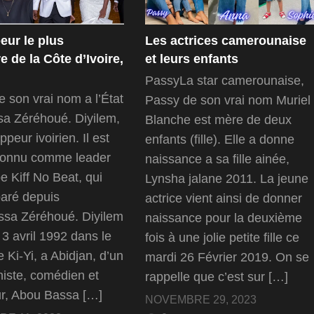
eur le plus
Les actrices camerounaise
e de la Côte d’Ivoire,
et leurs enfants
PassyLa star camerounaise,
e son vrai nom a l’État
Passy de son vrai nom Muriel
ssa Zéréhoué. Diyilem,
Blanche est mère de deux
ppeur ivoirien. Il est
enfants (fille). Elle a donne
 connu comme leader
naissance a sa fille ainée,
e Kiff No Beat, qui
Lynsha jalane 2011. La jeune
paré depuis
actrice vient ainsi de donner
ssa Zéréhoué. Diyilem
naissance pour la deuxième
 3 avril 1992 dans le
fois à une jolie petite fille ce
e Ki-Yi, a Abidjan, d’un
mardi 26 Février 2019. On se
niste, comédien et
rappelle que c’est sur […]
r, Abou Bassa […]
NOVEMBRE 29, 2023