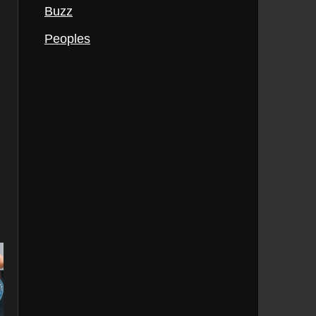
Buzz
Peoples