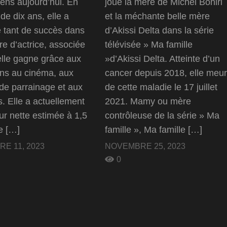
gens aujourd’hui. En
joué la mère de Michel Bohiri
de dix ans, elle a
et la méchante belle mère
 tant de succès dans
d’Akissi Delta dans la série
re d’actrice, associée
télévisée » Ma famille
elle gagne grâce aux
»d’Akissi Delta. Atteinte d’un
ons au cinéma, aux
cancer depuis 2018, elle meur
de parrainage et aux
de cette maladie le 17 juillet
s. Elle a actuellement
2021. Mamy ou mère
ur nette estimée à 1,5
contrôleuse de la série » Ma
de […]
famille », Ma famille […]
E 11, 2023
NOVEMBRE 25, 2023
0