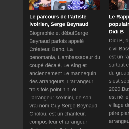
Le parcours de l’artiste
Le Rapp
ivoirien, Serge Beynaud
populair
Didi B
Biographie et débutSerge
Didi B, d
Beynaud parfois appelé
civil Ba
Créateur, Beno, La
est un ra
benomania, L’ambassadeur du
surtout
coupé-décalé, Le King et
du group
anciennement Le mannequin
s’est sé
des arrangeurs, L’arrangeur
2020.Ba
trois fois pointinini et
est né le
l’arrangeur sexinini, de son
village d
vrai nom Guy Serge Beynaud
père pia
Gnolou, est un chanteur,
arrangeu
compositeur et arrangeur