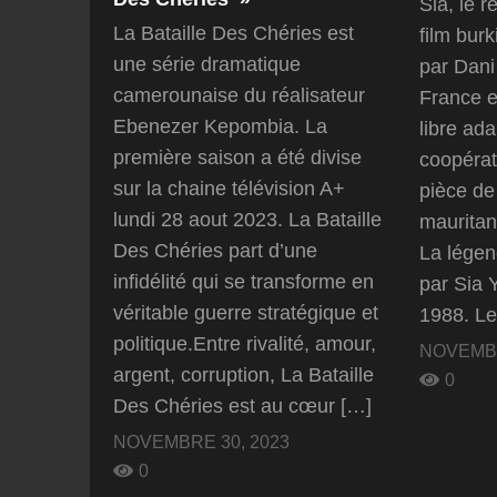
Sia, le 
La Bataille Des Chéries est
film bur
une série dramatique
par Dani
camerounaise du réalisateur
France e
Ebenezer Kepombia. La
libre ada
première saison a été divise
coopérati
sur la chaine télévision A+
pièce de 
lundi 28 aout 2023. La Bataille
maurita
Des Chéries part d’une
La lége
infidélité qui se transforme en
par Sia 
véritable guerre stratégique et
1988. Le
politique.Entre rivalité, amour,
NOVEMBR
argent, corruption, La Bataille
0
Des Chéries est au cœur […]
NOVEMBRE 30, 2023
0