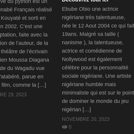
rêve du python est un
Ebube Obio une actrice
kinabé Français réalisé
nigériane très talentueuse,
 Kouyaté et sorti en
née le 12 Aout 2004 ce qui fai
n 2002. C’est une
19ans. Malgré sa taille (
ptation, faite avec la
nanisme ), la talentueuse,
on de l’auteur, de la
actrice et comédienne de
théâtre de l’écrivain
Nollywood est également
nien Moussa Diagana
célèbre pour la personnalité
nde du Wagadu vue
sociale nigériane. Une artiste
Yatabéré, parue en
nigériane humble mais
 film, comme la […]
minimaliste qui est sur le point
E 29, 2023
de dominer le monde du jeu
nigérian […]
NOVEMBRE 20, 2023
0