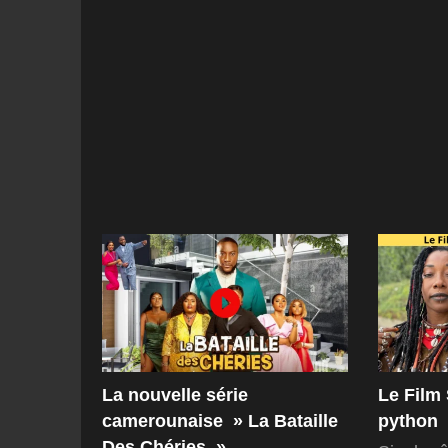
La nouvelle série
Le Film 
camerounaise » La Bataille
python
Des Chéries »