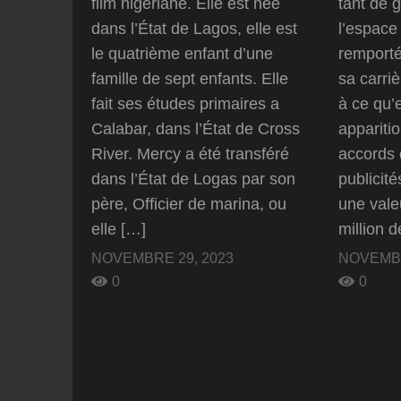
film nigériane. Elle est née
tant de 
dans l’État de Lagos, elle est
l’espace 
le quatrième enfant d’une
remporté
famille de sept enfants. Elle
sa carriè
fait ses études primaires a
à ce qu’
Calabar, dans l’État de Cross
appariti
River. Mercy a été transféré
accords 
dans l’État de Logas par son
publicité
père, Officier de marina, ou
une vale
elle […]
million 
NOVEMBRE 29, 2023
NOVEMBR
0
0