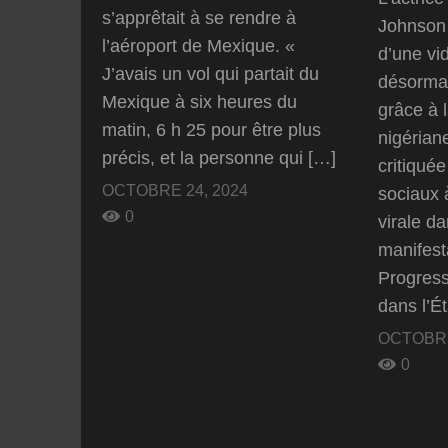
s’apprêtait à se rendre à
Johnson
l’aéroport de Mexique. «
d’une vid
J’avais un vol qui partait du
désormai
Mexique à six heures du
grâce à l
matin, 6 h 25 pour être plus
nigérian
précis, et la personne qui […]
critiqué
OCTOBRE 24, 2024
sociaux 
0
virale da
manifest
Progres
dans l’É
OCTOBRE
0