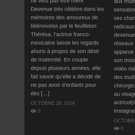
ne veut pas être mère
aux multi
Devenue très célèbre dans les
sensatio
mémoires des amoureux de
ses cha
télénovelas par le feuilleton
radicaux
Thérésa, l’actrice franco-
devenue 
mexicaine laisse les regards
réseaux 
ahuris à propos de son désir
apparue
de maternité. En couple
son Ins
depuis plusieurs années, elle
vidéo m
fait savoir qu’elle a décidé de
des mult
ne pas avoir d’enfants pour
chirurgic
des […]
au visag
actriceEl
OCTOBRE 28, 2024
Instagra
0
OCTOBRE
0