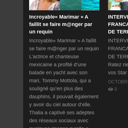
Incroyable« Marimar » A
INTERV
faillit se faire m@nger par
FRANC
un requin
DE TER
Incroyable« Marimar » A faillit
INTERV
se faire m@nger par un requin
FRANC
L’actrice et chanteuse
DE TER
mexicaine a profité d’une
Ratez ri
balade en yacht avec son
vos Sta
mari, Tommy Mottola, qui a
OCTOBRE
souligné qu’en plus des
0
dauphins, il pouvait également
y avoir du ciel autour d’elle.
Thalia a captivé ses adeptes
des réseaux sociaux avec