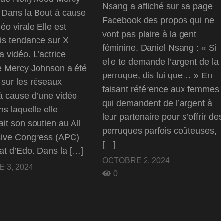
Nsang a affiché sur sa page
 Dans la Bout à cause
Facebook des propos qui ne
éo virale Elle est
vont pas plaire à la gent
s tendance sur X
féminine. Daniel Nsang : « Si
a vidéo. L’actrice
elle te demande l’argent de la
e Mercy Johnson a été
perruque, dis lui que… » En
e sur les réseaux
faisant référence aux femmes
à cause d’une vidéo
qui demandent de l’argent à
ns laquelle elle
leur partenaire pour s’offrir de
ait son soutien au All
perruques parfois coûteuses,
sive Congress (APC)
[…]
tat d’Edo. Dans la […]
OCTOBRE 2, 2024
 3, 2024
0