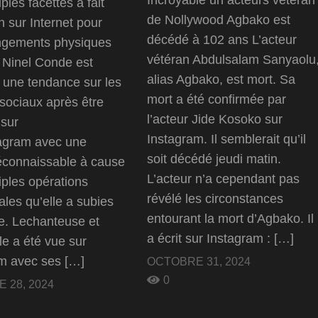
ples facettes a fait
de Nollywood Agbako est
n sur Internet pour
décédé à 102 ans L’acteur
ngements physiques
vétéran Abdulsalam Sanyaolu
 Ninel Conde est
alias Agbako, est mort. Sa
une tendance sur les
mort a été confirmée par
sociaux après être
l’acteur Jide Kosoko sur
 sur
Instagram. Il semblerait qu’il
tagram avec une
soit décédé jeudi matin.
éconnaissable à cause
L’acteur n’a cependant pas
iples opérations
révélé les circonstances
ales qu’elle a subies
entourant la mort d’Agbako. Il
e. Lechanteuse et
a écrit sur Instagram : […]
le a été vue sur
m avec ses […]
OCTOBRE 31, 2024
0
 28, 2024