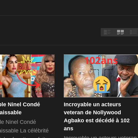
ble Ninel Condé
Incroyable un acteurs
aissable
veteran de Nollywood
Agbako est décédé à 102
le Ninel Condé
ans
ssable La célébrité
Incroyable un acteurs veteran