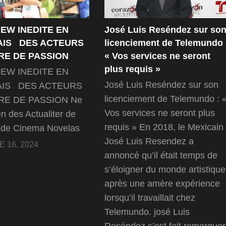
IEW INEDITE EN
José Luis Reséndez sur so
AIS DES ACTEURS
licenciement de Telemundo 
RE DE PASSION
« Vos services ne seront
plus requis »
IEW INEDITE EN
José Luis Reséndez sur son
AIS DES ACTEURS
licenciement de Telemundo : 
RE DE PASSION Ne
Vos services ne seront plus
en des Actualiter de
requis » En 2018, le Mexicain
r de Cinema Novelas
José Luis Resendez a
 16, 2024
annoncé qu’il était temps de
s’éloigner du monde artistique
après une amère expérience
lorsqu’il travaillait chez
Telemundo. josé Luis