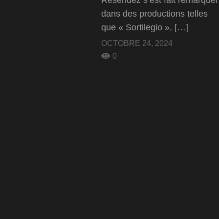
Reséndez s’est fait remarquer
dans des productions telles
que « Sortilegio », […]
OCTOBRE 24, 2024
0