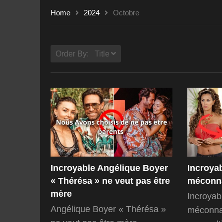
Home
2024
Octobre
Order By: Title
Incroyable Angélique Boyer
Incroya
« Thérésa » ne veut pas être
méconn
mère
Incroyab
Angélique Boyer « Thérésa »
méconnai