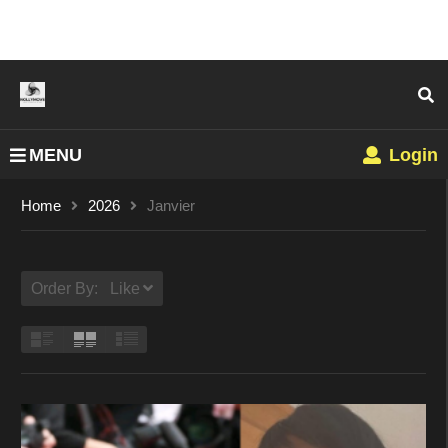
MENU
Login
Home
2026
Janvier
Order By: Like