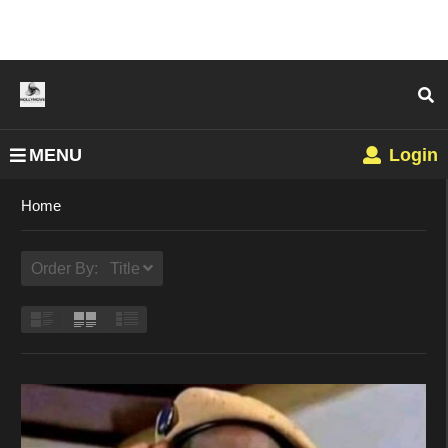
MENU
Login
Home
Order By: Title