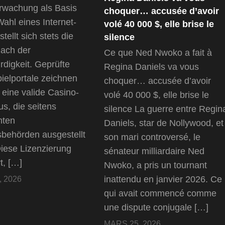
rwachung als Basis
choquer… accusée d’avoir
Wahl eines Internet-
volé 40 000 $, elle brise le
tellt sich stets die
silence
ach der
Ce que Ned Nwoko a fait à
digkeit. Geprüfte
Regina Daniels va vous
ielportale zeichnen
choquer… accusée d’avoir
 eine valide Casino-
volé 40 000 $, elle brise le
us, die seitens
silence La guerre entre Regin
nten
Daniels, star de Nollywood, et
sbehörden ausgestellt
son mari controversé, le
iese Lizenzierung
sénateur milliardaire Ned
t, […]
Nwoko, a pris un tournant
inattendu en janvier 2026. Ce
 2026
qui avait commencé comme
une dispute conjugale […]
MARS 25, 2026