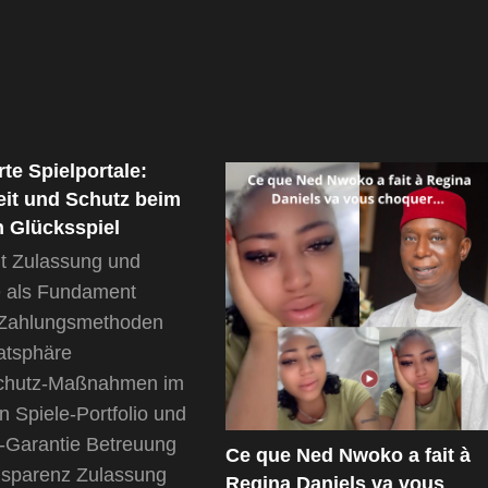
erte Spielportale:
eit und Schutz beim
n Glücksspiel
t Zulassung und
e als Fundament
 Zahlungsmethoden
atsphäre
schutz-Maßnahmen im
n Spiele-Portfolio und
-Garantie Betreuung
Ce que Ned Nwoko a fait à
nsparenz Zulassung
Regina Daniels va vous