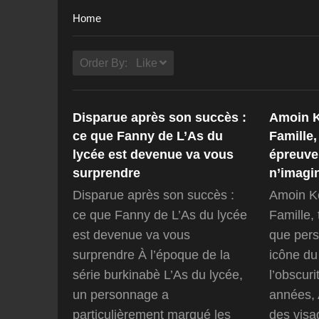
Home
Order By: Like
Disparue après son succès :
Amoin Ko
ce que Fanny de L’As du
Famille,
lycée est devenue va vous
épreuve
surprendre
n’imagin
Disparue après son succès :
Amoin Ko
ce que Fanny de L’As du lycée
Famille,
est devenue va vous
que pers
surprendre À l’époque de la
icône du
série burkinabè L’As du lycée,
l’obscur
un personnage a
années, 
particulièrement marqué les
des visa