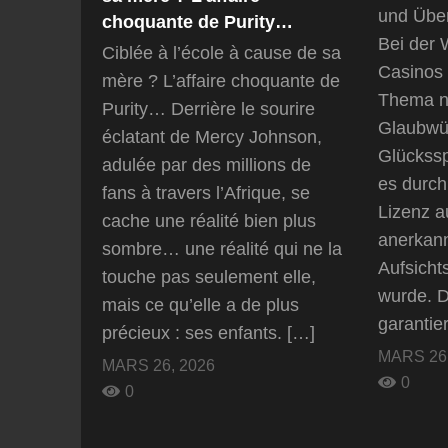
und Übe
choquante de Purity…
Bei der 
Ciblée à l’école à cause de sa
Casinos s
mère ? L’affaire choquante de
Thema n
Purity… Derrière le sourire
Glaubwür
éclatant de Mercy Johnson,
Glückssp
adulée par des millions de
es durch
fans à travers l’Afrique, se
Lizenz a
cache une réalité bien plus
anerkan
sombre… une réalité qui ne la
Aufsicht
touche pas seulement elle,
wurde. D
mais ce qu’elle a de plus
garantier
précieux : ses enfants. […]
MARS 26,
MARS 26, 2026
0
0