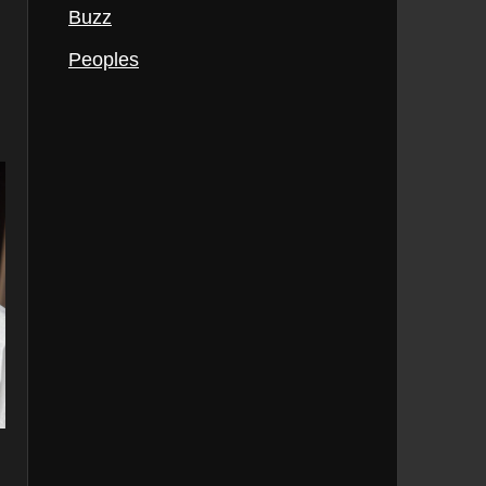
Buzz
Peoples