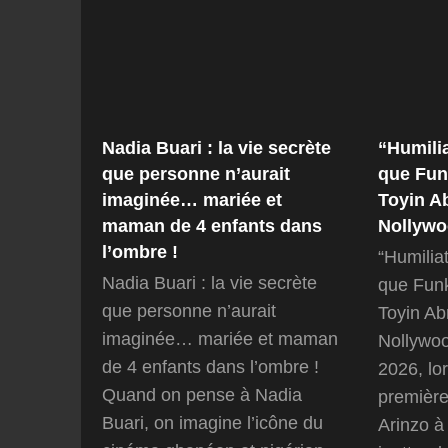
Nadia Buari : la vie secrète
“Humilia
que personne n’aurait
que Funk
imaginée… mariée et
Toyin A
maman de 4 enfants dans
Nollywo
l’ombre !
“Humilia
Nadia Buari : la vie secrète
que Funk
que personne n’aurait
Toyin A
imaginée… mariée et maman
Nollywo
de 4 enfants dans l’ombre !
2026, lo
Quand on pense à Nadia
première
Buari, on imagine l’icône du
Arinzo à