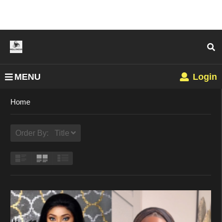
MENU
Login
Home
Order By: Title