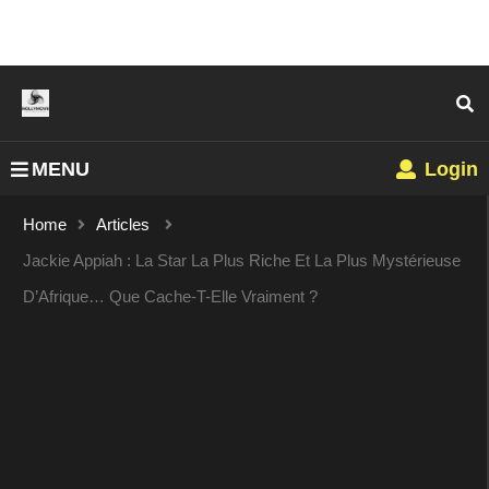
MENU
Login
Home
Articles
Jackie Appiah : La Star La Plus Riche Et La Plus Mystérieuse
D’Afrique… Que Cache-T-Elle Vraiment ?