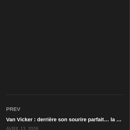
PREV
Van Vicker : derrière son sourire parfait… la vérité sur sa femme et sa famille va vous surprendre !
AVRIL 13, 2026