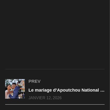
PREV
Le mariage d’Apoutchou National n’a jamais existé ? La vérité explosive derrière la mise en scène qui a trompé tout le pays.
JANVIER 12, 2026