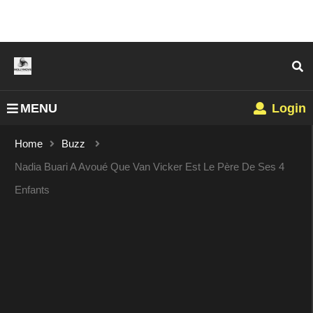
MENU
Login
Home
Buzz
Nadia Buari A Avoué Que Van Vicker Est Le Père De Ses 4
Enfants