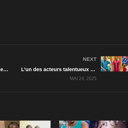
NEXT
L’incroyable anniversaire de Maman Ngozi Ezeonu
L’un des acteurs talentueux du Nigérians, Zubby Michael
MAI 24, 2025