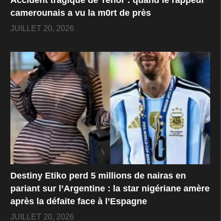
camerounais a vu la m0rt de près
JUILLET 20, 2026
Destiny Etiko perd 5 millions de nairas en
pariant sur l’Argentine : la star nigériane amère
Vie personnelle
après la défaite face à l’Espagne
Contrairement a ce qui est devenu la norme dans
JUILLET 20, 2026