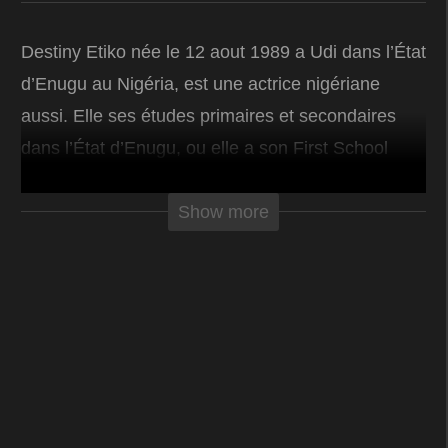
Destiny Etiko née le 12 aout 1989 a Udi dans l’État
d’Enugu au Nigéria, est une actrice nigériane
aussi. Elle ses études primaires et secondaires
dans l’État d’Enugu, ou elle a son First School
Leaving Certificate et le West African Senior
School Certificate. Dans le cadre d’obtenir un
Show more
diplôme universitaire. Destiny a également étudier
les arts du théâtre a l’Université Nnamdi-Azikiwe,
situee a Awka ou elle obtient un diplôme en art du
théâtre.