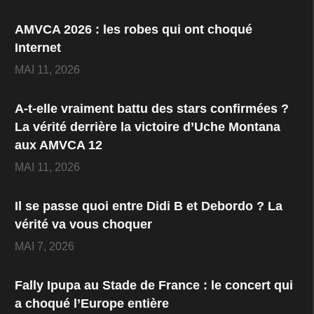
AMVCA 2026 : les robes qui ont choqué
Internet
MAI 11, 2026
A-t-elle vraiment battu des stars confirmées ?
La vérité derrière la victoire d’Uche Montana
aux AMVCA 12
MAI 11, 2026
Il se passe quoi entre Didi B et Debordo ? La
vérité va vous choquer
MAI 7, 2026
Fally Ipupa au Stade de France : le concert qui
Sans marcher ses mots, Destiny Etiko reste l’une
a choqué l’Europe entière